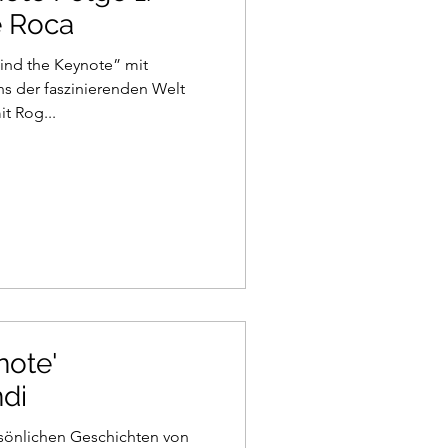
e Roca
hind the Keynote” mit
s der faszinierenden Welt
it Rog...
note'
di
rsönlichen Geschichten von