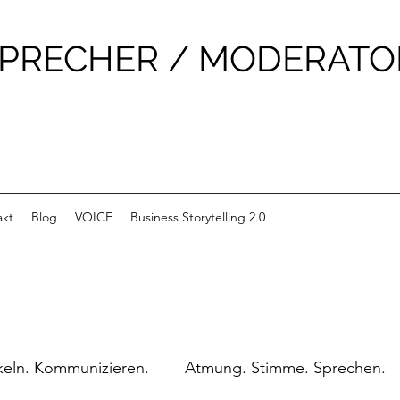
 SPRECHER / MODERATO
akt
Blog
VOICE
Business Storytelling 2.0
keln. Kommunizieren.
Atmung. Stimme. Sprechen.