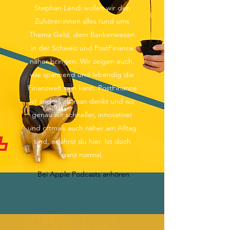
Stephan Lendi wollen wir den
Zuhörer:innen alles rund ums
Thema Geld, dem Bankenwesen
in der Schweiz und PostFinance
näher bringen. Wir zeigen euch,
wie spannend und lebendig die
Finanzwelt sein kann. PostFinance
ist anders als man denkt und wo
genau wir schneller, innovativer
und oftmals auch näher am Alltag
sind, erfährst du hier. Ist doch
ganz normal.
Bei Apple Podcasts anhören