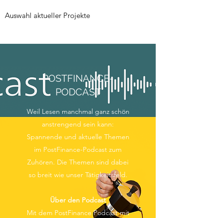
Auswahl aktueller Projekte
POSTFINANCE-
PODCAST
Weil Lesen manchmal ganz schön
anstrengend sein kann:
Spannende und aktuelle Themen
im PostFinance-Podcast zum
Zuhören. Die Themen sind dabei
so breit wie unser Tätigkeitsfeld.
Über den Podcast
Mit dem PostFinance Podcast mit