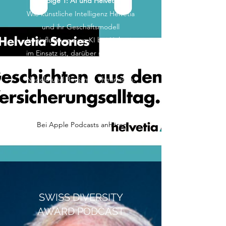
Folge 1: AI und Helvetia
Wie künstliche Intelligenz Helvetia
und ihr Geschäftsmodell
beeinflusst und wo KI bei Helvetia
im Einsatz ist, darüber sprechen in
dieser Folge Martin Jara, Florian
Nägele und Benjamin Theunissen.
Bei Apple Podcasts anhören
SWISS DIVERSITY
AWARD PODCAST