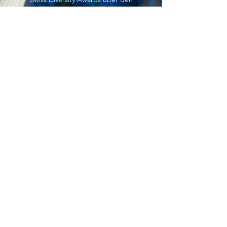
Award-Abend hinaus zu
verlängern und zu erhalten.
Get in Touch
DIVERSE CORPORATE
PODCASTS
Stephan Lendi ist mit Stimme,
Live-Talks und Video-Gesprächen
und zahlreichen Interviews seit
Jahren ein Teil der Inhalte der
obigen Foren. Zu den
Interviewpartnern gehören u.a.