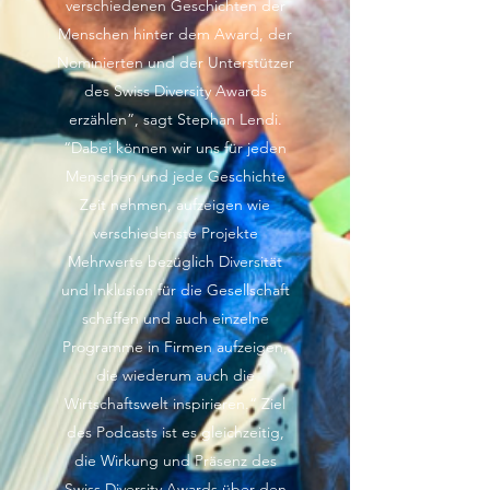
verschiedenen Geschichten der
Menschen hinter dem Award, der
Nominierten und der Unterstützer
des Swiss Diversity Awards
erzählen”, sagt Stephan Lendi.
“Dabei können wir uns für jeden
Menschen und jede Geschichte
Zeit nehmen, aufzeigen wie
verschiedenste Projekte
Mehrwerte bezüglich Diversität
und Inklusion für die Gesellschaft
schaffen und auch einzelne
Programme in Firmen aufzeigen,
die wiederum auch die
Wirtschaftswelt inspirieren.“ Ziel
des Podcasts ist es gleichzeitig,
die Wirkung und Präsenz des
Swiss Diversity Awards über den