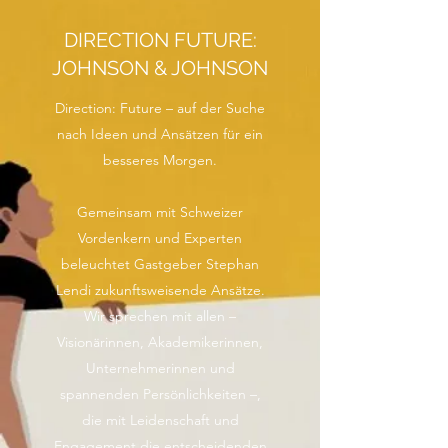
DIRECTION FUTURE:
JOHNSON & JOHNSON
Direction: Future – auf der Suche
nach Ideen und Ansätzen für ein
besseres Morgen.
Gemeinsam mit Schweizer
Vordenkern und Experten
beleuchtet Gastgeber Stephan
Lendi zukunftsweisende Ansätze.
Wir sprechen mit allen –
Visionärinnen, Akademikerinnen,
Unternehmerinnen und
spannenden Persönlichkeiten –,
die mit Leidenschaft und
Engagement die entscheidenden