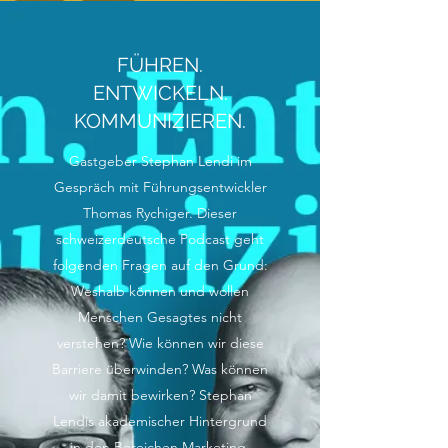
FÜHREN.
ENTWICKELN.
KOMMUNIZIEREN.
Gastgeber Stephan Lendi im
Gespräch mit Führungsentwickler
Thomas Rychiger. Dieser
schweizerdeutsche Podcast geht
folgenden Fragen auf den Grund:
Weshalb können und wollen
Menschen Gesagtes nicht
verstehen? Wie können wir diese
Barriere überwinden? Was können
wir damit bewirken? Stephan
Lendis akademischer Hintergrund
in den Bereichen Marketing,