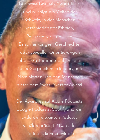
Der Swiss Diversity Award feiert
und würdigt die Vielfalt der
Schweiz, in der Menschen
verschiedenster Ethnien,
Religionen, körperlicher
Einschränkungen, Geschlechter
oder sexueller Orientierungen
leben. Gastgeber Stephan Lendi
ist im Gespräch mit der Jury, mit
Nominierten und den Menschen
hinter dem Swiss Diversity Award.
Der Award ist auf Apple Podcasts,
Google Podcasts, Spotify und den
anderen relevanten Podcast-
Kanälen präsent. “Dank des
Podcasts können wir die