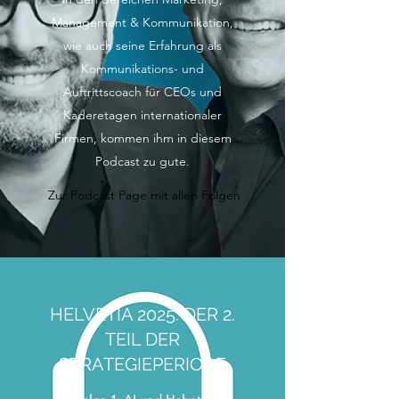
Management & Kommunikation,
wie auch seine Erfahrung als
Kommunikations- und
Auftrittscoach für CEOs und
Kaderetagen internationaler
Firmen, kommen ihm in diesem
Podcast zu gute.
Zur Podcast Page mit allen Folgen
HELVETIA 2025: DER 2.
TEIL DER
STRATEGIEPERIODE