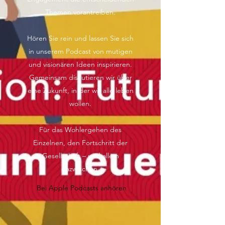
Themen vorantreiben.
Hören Sie rein und lassen Sie sich
in unserem Podcast von mutigen
und visionären Ideen inspirieren.
Gemeinsam diskutieren wir über
eine Zukunft, in der wir alle leben
wollen.
Für das Wohlergehen des
Einzelnen, den Fortschritt der
Gesellschaft – und allem
dazwischen.
Bei Apple Podcasts anhören