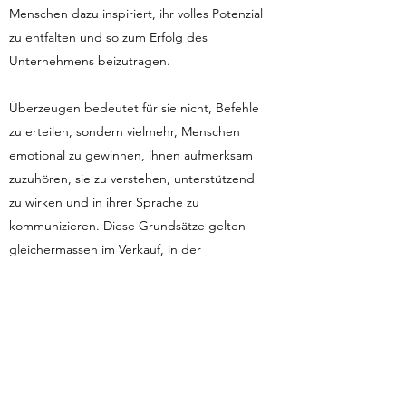
Menschen dazu inspiriert, ihr volles Potenzial
zu entfalten und so zum Erfolg des
Unternehmens beizutragen.
Überzeugen bedeutet für sie nicht, Befehle
zu erteilen, sondern vielmehr, Menschen
emotional zu gewinnen, ihnen aufmerksam
zuzuhören, sie zu verstehen, unterstützend
zu wirken und in ihrer Sprache zu
kommunizieren. Diese Grundsätze gelten
gleichermassen im Verkauf, in der
Patientenbetreuung und in der Führung.
Die Mitarbeiter sind das kostbarste Kapital
eines Unternehmens, und in die Förderung
ihres persönlichen Wachstums zu
investieren, erachtet sie als von
grundlegender Bedeutung.