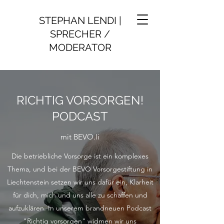
STEPHAN LENDI |
SPRECHER /
MODERATOR
RICHTIG VORSORGEN!
PODCAST
mit BEVO.li
Die betriebliche Vorsorge ist ein komplexes
Thema, und bei der BEVO Vorsorgestiftung in
Liechtenstein setzen wir uns dafür ein, Klarheit
für dich, mich und uns alle zu schaffen und
aufzuklären. In unserem brandneuen Podcast
"Richtig vorsorgen" widmen wir uns