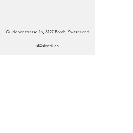
Guldenenstrasse 1n, 8127 Forch, Switzerland
sl@slendi.ch
+41 79 501 56 59